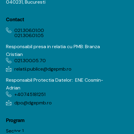
040231, Bucuresti
Contact
021.306.01.00
021.306.01.05
Responsabil presa in relatia cu PMB: Branza
Cristian
021.300.05.70
relatii.publice@dgepmb.ro
Responsabil Protectia Datelor:
ENE Cosmin-
Adrian
+40745181251
dpo@dgepmb.ro
Program
Sector 1