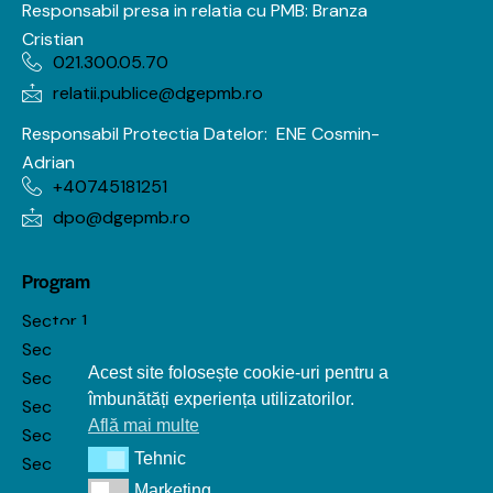
Responsabil presa in relatia cu PMB: Branza
Cristian
021.300.05.70
relatii.publice@dgepmb.ro
Responsabil Protectia Datelor:
ENE Cosmin-
Adrian
+40745181251
dpo@dgepmb.ro
Program
Sector 1
Sector 2
Acest site folosește cookie-uri pentru a
Sector 3
îmbunătăți experiența utilizatorilor.
Sector 4
Află mai multe
Sector 5
Tehnic
Tehnic
Sector 6
Marketing
Marketing