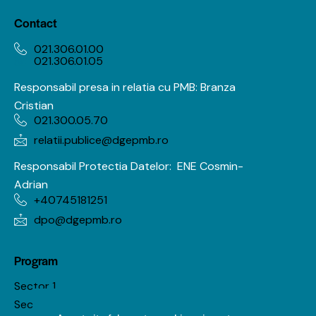
Contact
021.306.01.00
021.306.01.05
Responsabil presa in relatia cu PMB: Branza
Cristian
021.300.05.70
relatii.publice@dgepmb.ro
Responsabil Protectia Datelor:
ENE Cosmin-
Adrian
+40745181251
dpo@dgepmb.ro
Program
Sector 1
Sector 2